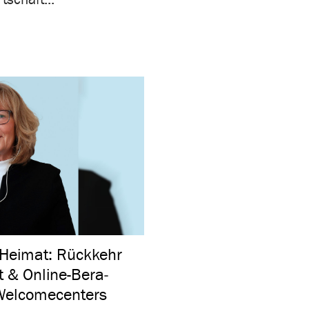
 Heimat: Rück­kehr
 & Online-Bera­
lco­me­cen­ters