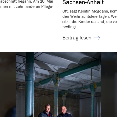
Sachsen-Anhalt
­ab­schnitt begann. Am 10. Mai
mmen mit zehn anderen Pfle­ge­
Oft, sagt Kerstin Mogdans, kom
den Weih­nachts­fei­er­tagen. 
sitzt, die Kinder da sind, die 
be­dingt...
Beitrag lesen