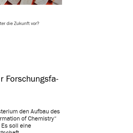
ter die Zukunft vor?
ür Forschungs­fa­
terium den Aufbau des
ormation of Chemistry“
Es soll eine
tschaft...