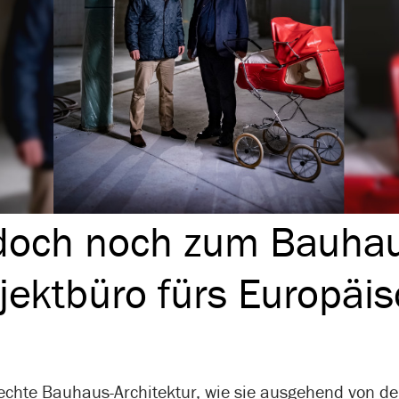
 doch noch zum Bauha
ekt­büro fürs Euro­päi­
echte Bauhaus-Architektur, wie sie ausgehend von der