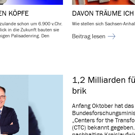
EN KÖPFE
DAVON TRÄUME ICH
u­lande schon um 6.900 v.​Chr.
Wie stellen sich Sachsen-Anhal
Blick in die Zukunft bauten sie
Beitrag lesen
igen Pali­sa­den­ring. Den
1,2 Milli­arden f
brik
Anfang Oktober hat das
Bundesforschungsminis
„Centers for the Transf
(CTC) bekannt gegeben. 
nachhaltige Kreislaufwir