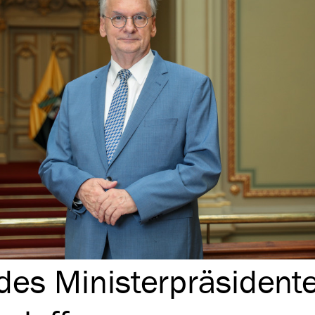
es Minis­ter­prä­si­dent