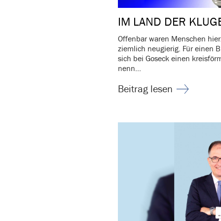
IM LAND DER KLUG
Offenbar waren Menschen hier­z
ziem­lich neugierig. Für einen 
sich bei Goseck einen kreis­för­m
nenn...
Beitrag lesen